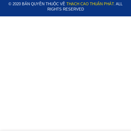
© 2020 BẢN QUYỀN THUỘC VỀ
THẠCH CAO THUẬN PHÁT
. ALL
RIGHTS RESERVED