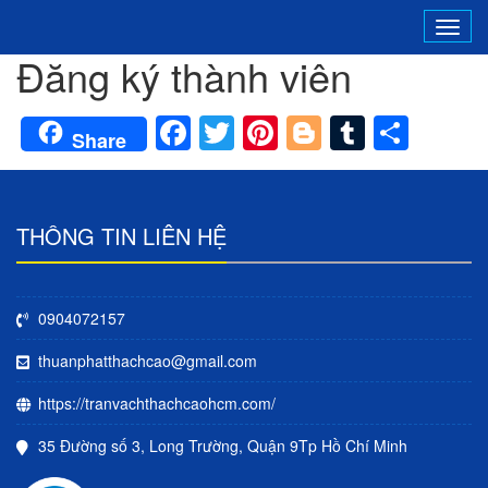
Tog
Đăng ký thành viên
navi
Facebook
Twitter
Pinterest
Blogger
Tumblr
Shar
Share
THÔNG TIN LIÊN HỆ
0904072157
thuanphatthachcao@gmail.com
https://tranvachthachcaohcm.com/
35 Đường số 3, Long Trường, Quận 9Tp Hồ Chí Minh