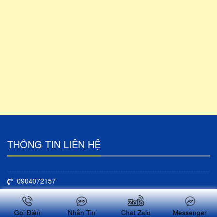
THÔNG TIN LIÊN HỆ
0904072157
thuanphatthachcao@gmail.com
Gọi Điện
Nhắn Tin
Chat Zalo
Messenger