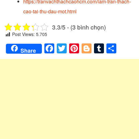
https://tranvachthachcaohcm.com/lam-tran-thach-
cao-tai-thu-dau-mot.html
3.3/5 - (3 bình chọn)
Post Views:
5.705
Facebook
Twitter
Pinterest
Blogger
Tumblr
Shar
Share