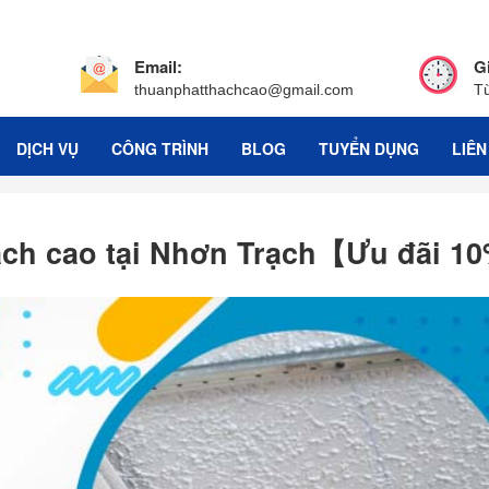
Email:
G
thuanphatthachcao@gmail.com
T
DỊCH VỤ
CÔNG TRÌNH
BLOG
TUYỂN DỤNG
LIÊN
hạch cao tại Nhơn Trạch【Ưu đãi 