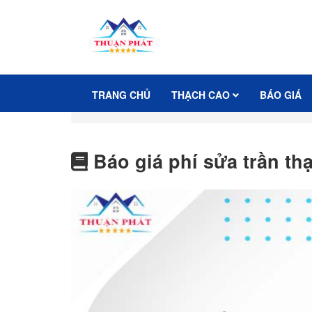
TRANG CHỦ
THẠCH CAO
BÁO GIÁ
Báo giá phí sửa trần t