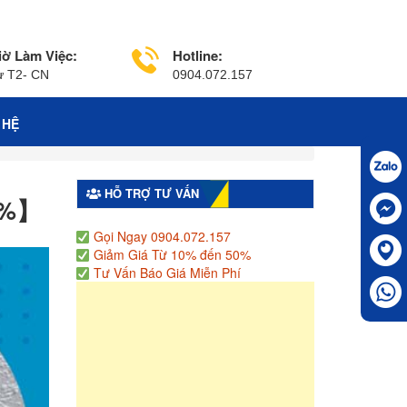
iờ Làm Việc:
Hotline:
ừ T2- CN
0904.072.157
 HỆ
HỖ TRỢ TƯ VẤN
10%】
Gọi Ngay 0904.072.157
Giảm Giá Từ 10% đến 50%
Tư Vấn Báo Giá Miễn Phí