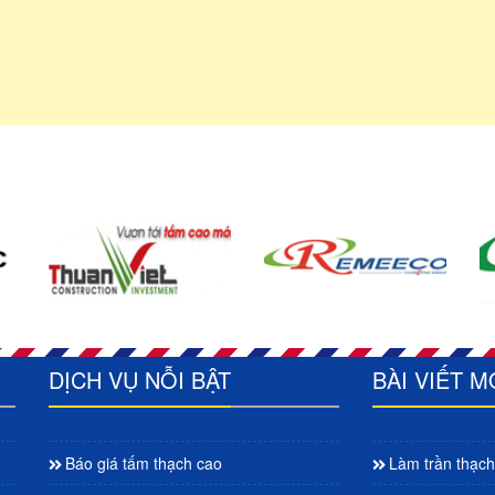
DỊCH VỤ NỖI BẬT
BÀI VIẾT M
Báo giá tấm thạch cao
Làm trần thạch