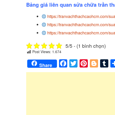
Bảng giá liên quan sửa chữa trần t
https://tranvachthachcaohcm.com/sua
https://tranvachthachcaohcm.com/sua-
https://tranvachthachcaohcm.com/sua-
5/5 - (1 bình chọn)
Post Views:
1.674
Facebook
Twitter
Pintere
Blog
T
Share