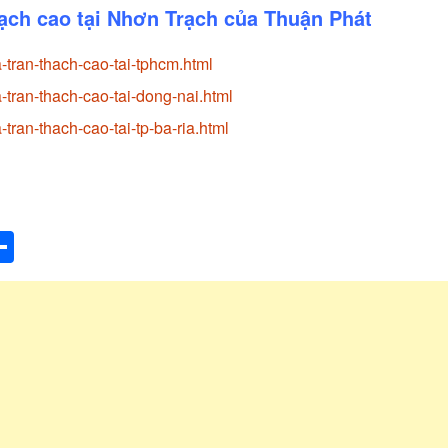
hạch cao tại Nhơn Trạch của Thuận Phát
-tran-thach-cao-tai-tphcm.html
tran-thach-cao-tai-dong-nai.html
tran-thach-cao-tai-tp-ba-ria.html
st
ger
umblr
Share