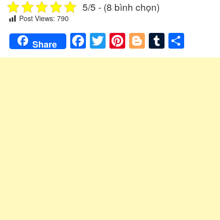
5/5 - (8 bình chọn)
Post Views:
790
Facebook
Twitter
Pinterest
Blogger
Tumblr
Shar
Share