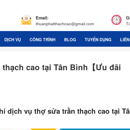
Email:
G
thuanphatthachcao@gmail.com
T
DỊCH VỤ
CÔNG TRÌNH
BLOG
TUYỂN DỤNG
LIÊN
n thạch cao tại Tân Bình【Ưu đãi
í dịch vụ thợ sửa trần thạch cao tại T