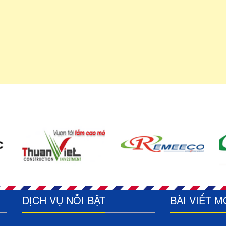
DỊCH VỤ NỖI BẬT
BÀI VIẾT M