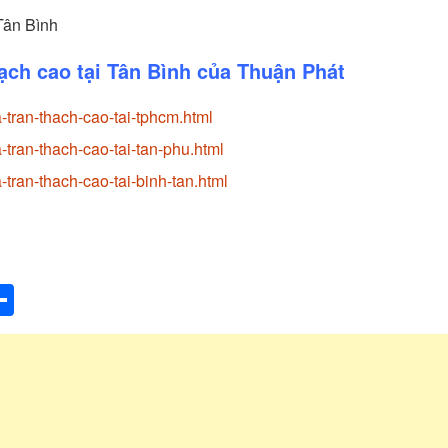
 Tân Bình
ạch cao tại Tân Bình của Thuận Phát
-tran-thach-cao-tai-tphcm.html
tran-thach-cao-tai-tan-phu.html
tran-thach-cao-tai-binh-tan.html
st
ger
umblr
Share