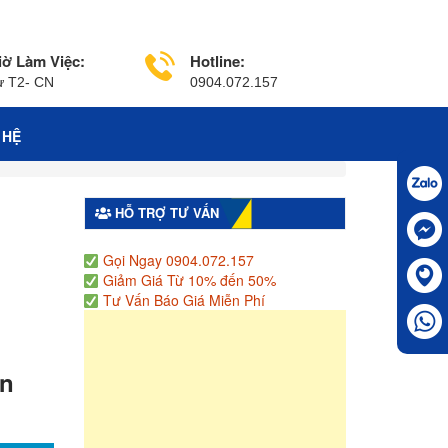
iờ Làm Việc:
Hotline:
ừ T2- CN
0904.072.157
 HỆ
HỖ TRỢ TƯ VẤN
Gọi Ngay 0904.072.157
Giảm Giá Từ 10% đến 50%
Tư Vấn Báo Giá Miễn Phí
ân