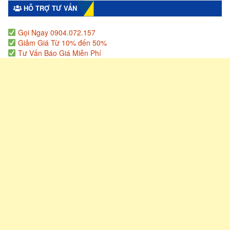
HỖ TRỢ TƯ VẤN
Gọi Ngay 0904.072.157
Giảm Giá Từ 10% đến 50%
Tư Vấn Báo Giá Miễn Phí