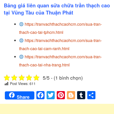
Bảng giá liên quan sửa chữa trần thạch cao
tại Vũng Tàu của Thuận Phát
https://tranvachthachcaohcm.com/sua-tran-
thach-cao-tai-tphcm.html
https://tranvachthachcaohcm.com/sua-tran-
thach-cao-tai-cam-ranh.html
https://tranvachthachcaohcm.com/sua-tran-
thach-cao-tai-nha-trang.html
5/5 - (1 bình chọn)
Post Views:
611
Facebook
Twitter
Pinterest
Blogger
Tumblr
Shar
Share