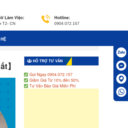
iờ Làm Việc:
Hotline:
ừ T2- CN
0904.072.157
 HỆ
HỖ TRỢ TƯ VẤN
hất】
Gọi Ngay 0904.072.157
Giảm Giá Từ 10% đến 50%
Tư Vấn Báo Giá Miễn Phí