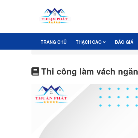
TRANG CHỦ
THẠCH CAO
BÁO GIÁ
Thi công làm vách ngăn