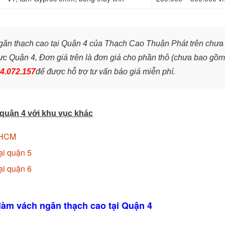
ngăn thạch cao tại Quận 4 của Thạch Cao Thuận Phát trên chưa
vực Quận 4,
Đơn giá trên là đơn giá cho phần thô (chưa bao gồm
4.072.157
để đ
ược hỗ trợ tư vấn báo giá miễn phí.
 quận 4 với khu vục khác
TPHCM
ại quận 5
ại quận 6
làm vách ngăn thạch cao tại Quận 4