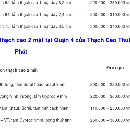
ch 52, tấm thạch cao 1 mặt dày 6,2 cm
220.000 – 280.000 v
ch 64, tấm thạch cao 1 mặt dày 7,4 cm
250.000 – 310.000 v
ch 75, tấm thạch cao 1 mặt dày 8,5 cm
300.000 – 340.000 v
 thạch cao 2 mặt tại Quận 4 của Thạch Cao Thu
Phát
Đơn giá
ch thạch cao 2 mặt
X thường, tấm Boral hoặc Knauf 9mm
200.000 – 220.000 v
 xương Vĩnh Tường, tấm Gyproc 9 mm
220.000 – 260.000 v
tấm Knauf, Boral, tấm mút cách nhiệt
110.000 – 250.000 v
 – VT, tấm Gyproc 9mm, bông thuỷ tinh
250.000 – 300.000 v