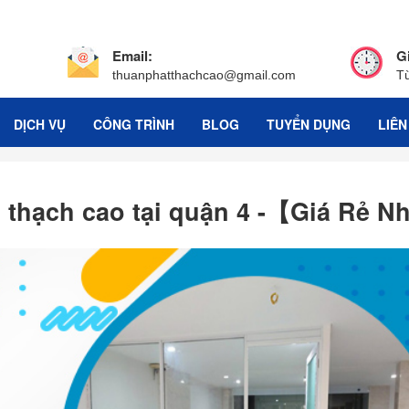
Email:
G
thuanphatthachcao@gmail.com
T
DỊCH VỤ
CÔNG TRÌNH
BLOG
TUYỂN DỤNG
LIÊN
 thạch cao tại quận 4 -【Giá Rẻ N