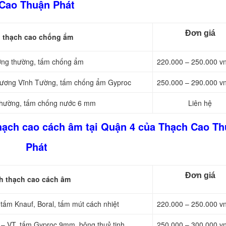
Cao Thuận Phát
Đơn giá
h thạch cao chống ẩm
ương thường, tấm chống ẩm
220.000 – 250.000 v
 xương Vĩnh Tường, tấm chống ẩm Gyproc
250.000 – 290.000 v
 thường, tấm chống nước 6 mm
Liên hệ
thạch cao cách âm tại Quận 4 của Thạch Cao T
Phát
Đơn giá
h thạch cao cách âm
tấm Knauf, Boral, tấm mút cách nhiệt
220.000 – 250.000 v
 – VT, tấm Gyproc 9mm, bông thuỷ tinh
250.000 – 300.000 v