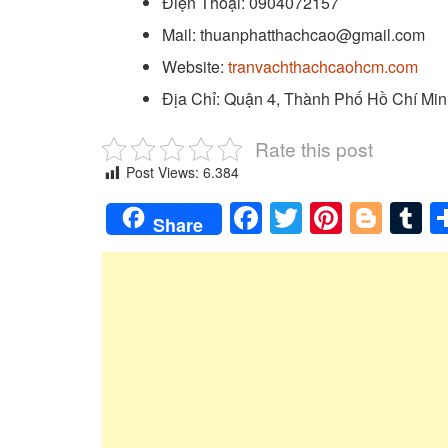
Điện Thoại: 0904072157
Mail: thuanphatthachcao@gmail.com
Website:
tranvachthachcaohcm.com
Địa Chỉ: Quận 4, Thành Phố
Hồ Chí Min
Rate this post
Post Views:
6.384
Facebook
Twitter
Pintere
Blog
T
Share