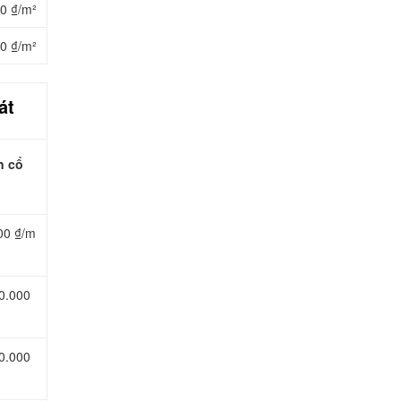
0 ₫/m²
0 ₫/m²
át
n cổ
00 ₫/m
0.000
0.000