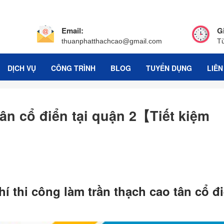
Email:
G
thuanphatthachcao@gmail.com
T
DỊCH VỤ
CÔNG TRÌNH
BLOG
TUYỂN DỤNG
LIÊN
tân cổ điển tại quận 2【Tiết kiệm
í thi công làm trần thạch cao tân cổ đ