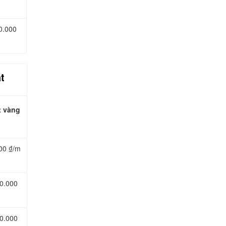
0.000
t
t vàng
00 ₫/m
60.000
80.000