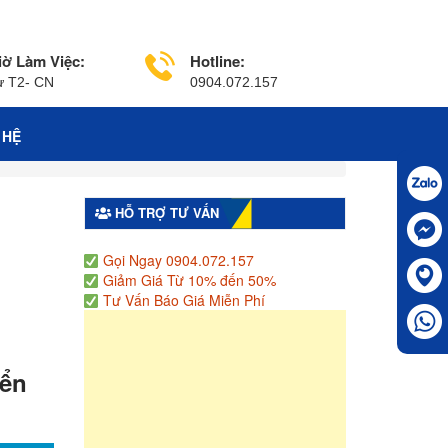
iờ Làm Việc:
Hotline:
ừ T2- CN
0904.072.157
 HỆ
HỖ TRỢ TƯ VẤN
Gọi Ngay 0904.072.157
Giảm Giá Từ 10% đến 50%
Tư Vấn Báo Giá Miễn Phí
iển