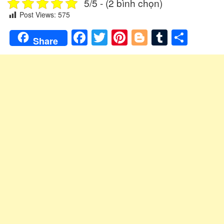
5/5 - (2 bình chọn)
Post Views:
575
Facebook
Twitter
Pinterest
Blogger
Tumblr
Shar
Share