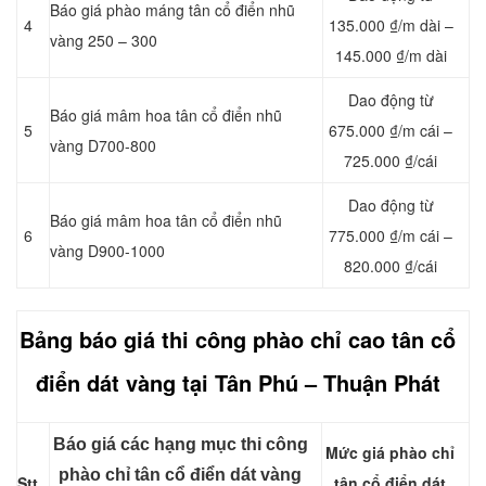
Báo giá phào máng tân cổ điển nhũ
4
135.000 ₫/m dài –
vàng 250 – 300
145.000 ₫/m dài
Dao động từ
Báo giá mâm hoa tân cổ điển nhũ
5
675.000 ₫/m cái –
vàng D700-800
725.000 ₫/cái
Dao động từ
Báo giá mâm hoa tân cổ điển nhũ
6
775.000 ₫/m cái –
vàng D900-1000
820.000 ₫/cái
Bảng báo giá thi công
phào chỉ
cao tân cổ
điển dát vàng tại Tân Phú – Thuận Phát
Báo giá các hạng mục thi công
Mức giá phào chỉ
phào chỉ tân cổ điển dát vàng
Stt
tân cổ điển dát