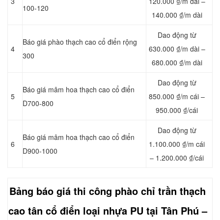
3
120.000 ₫/m dài –
100-120
140.000 ₫/m dài
Dao động từ
Báo giá phào thạch cao cổ điển rộng
4
630.000 ₫/m dài –
300
680.000 ₫/m dài
Dao động từ
Báo giá mâm hoa thạch cao cổ điển
5
850.000 ₫/m cái –
D700-800
950.000 ₫/cái
Dao động từ
Báo giá mâm hoa thạch cao cổ điển
6
1.100.000 ₫/m cái
D900-1000
– 1.200.000 ₫/cái
Bảng báo giá thi công
phào chỉ
trần thạch
cao tân cổ điển loại nhựa PU tại Tân Phú –