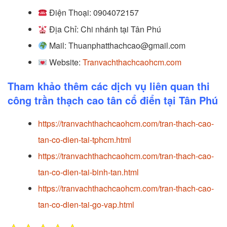
Điện Thoại: 0904072157
Địa Chỉ: Chi nhánh tại
Tân Phú
Mail: Thuanphatthachcao@gmail.com
Website:
Tranvachthachcaohcm.com
Tham khảo thêm các dịch vụ liên quan thi
công trần thạch cao tân cổ điển tại Tân Phú
https://tranvachthachcaohcm.com/tran-thach-cao-
tan-co-dien-tai-tphcm.html
https://tranvachthachcaohcm.com/tran-thach-cao-
tan-co-dien-tai-binh-tan.html
https://tranvachthachcaohcm.com/tran-thach-cao-
tan-co-dien-tai-go-vap.html